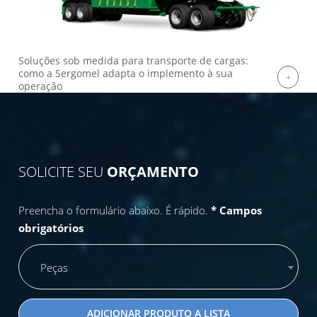
Soluções sob medida para transporte de cargas:
como a Sergomel adapta o implemento à sua
operação
SOLICITE SEU
ORÇAMENTO
Preencha o formulário abaixo. É rápido.
* Campos
obrigatórios
Peças
ADICIONAR PRODUTO A LISTA