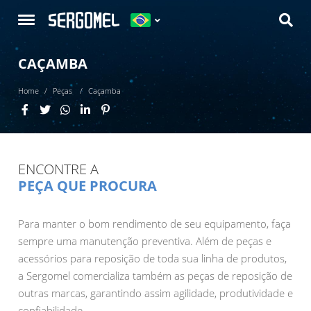
CAÇAMBA
Home
Peças
Caçamba
ENCONTRE A
PEÇA QUE PROCURA
Para manter o bom rendimento de seu equipamento, faça
sempre uma manutenção preventiva. Além de peças e
acessórios para reposição de toda sua linha de produtos,
a Sergomel comercializa também as peças de reposição de
outras marcas, garantindo assim agilidade, produtividade e
confiabilidade.