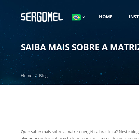
HOME
INS
SAIBA MAIS SOBRE A MATRI
Home
Blog
Quer saber mais sobre a matriz energética brasileira? Neste blo
alguns assuntos sobre este tema para esclarecer, de uma vez po