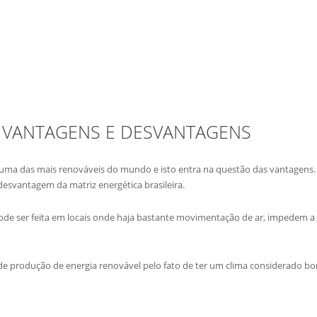
A: VANTAGENS E DESVANTAGENS
 é uma das mais renováveis do mundo e isto entra na questão das vantagen
desvantagem da matriz energética brasileira.
pode ser feita em locais onde haja bastante movimentação de ar, impedem a
DIGITE
O QUE PROCURA
e produção de energia renovável pelo fato de ter um clima considerado bom, 