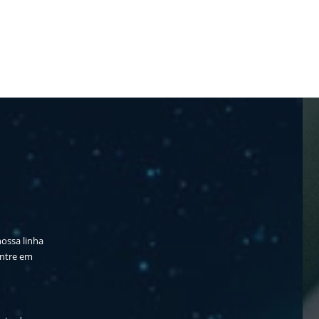
nossa linha
entre em
e