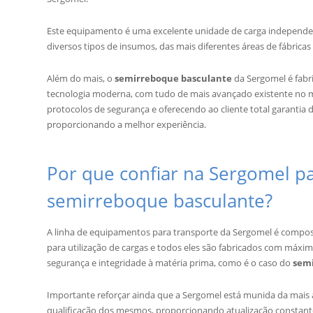
Este equipamento é uma excelente unidade de carga independen
diversos tipos de insumos, das mais diferentes áreas de fábricas 
Além do mais, o
semirreboque basculante
da Sergomel é fabr
tecnologia moderna, com tudo de mais avançado existente no 
protocolos de segurança e oferecendo ao cliente total garantia 
proporcionando a melhor experiência.
Por que confiar na Sergomel p
semirreboque basculante?
A linha de equipamentos para transporte da Sergomel é compo
para utilização de cargas e todos eles são fabricados com máxi
segurança e integridade à matéria prima, como é o caso do
sem
Importante reforçar ainda que a Sergomel está munida da mais a
qualificação dos mesmos, proporcionando atualização constant