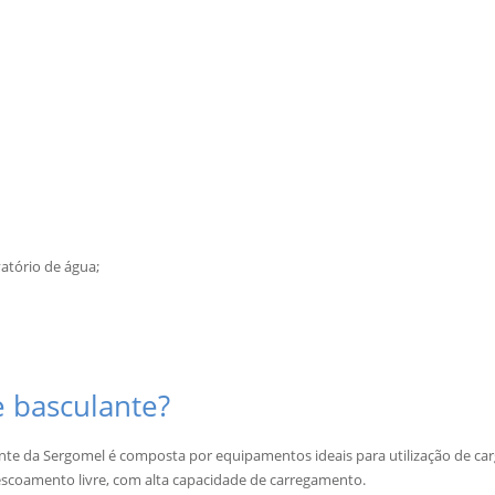
vatório de água;
DIGITE
O QUE PROCURA
 basculante?
nte da Sergomel é composta por equipamentos ideais para utilização de carga
scoamento livre, com alta capacidade de carregamento.