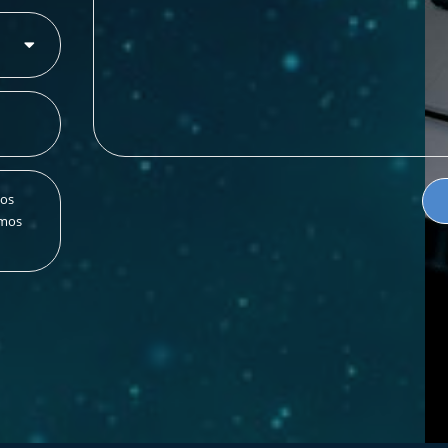
dos
rmos