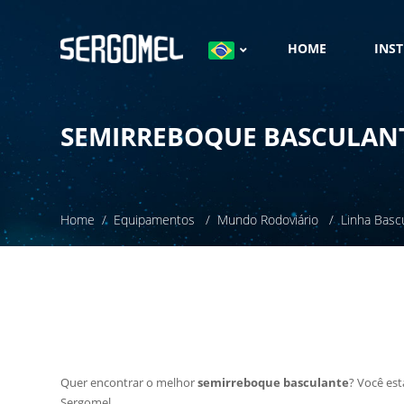
HOME
INS
SEMIRREBOQUE BASCULAN
Home
Equipamentos
Mundo Rodoviário
Linha Basc
Quer encontrar o melhor
semirreboque basculante
? Você est
Sergomel.