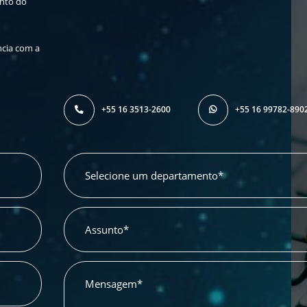
nto do
ncia com a
+55 16 3513-2600
+55 16 99782-890
Selecione um departamento*
Assunto*
Mensagem*