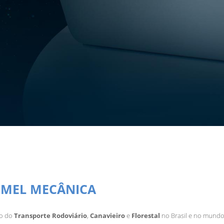
OMEL MECÂNICA
do do
Transporte Rodoviário
,
Canavieiro
e
Florestal
no Brasil e no mundo