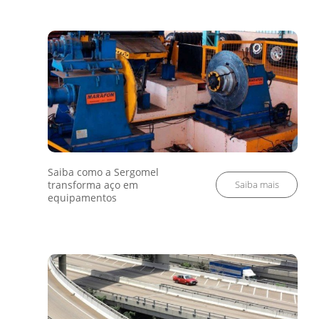
Saiba como a Sergomel
transforma aço em
equipamentos