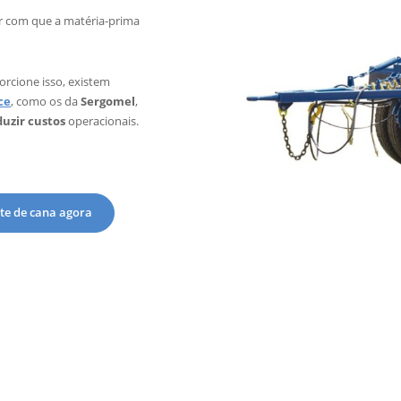
er com que a matéria-prima
rcione isso, existem
ce
, como os da
Sergomel
,
uzir custos
operacionais.
te de cana agora