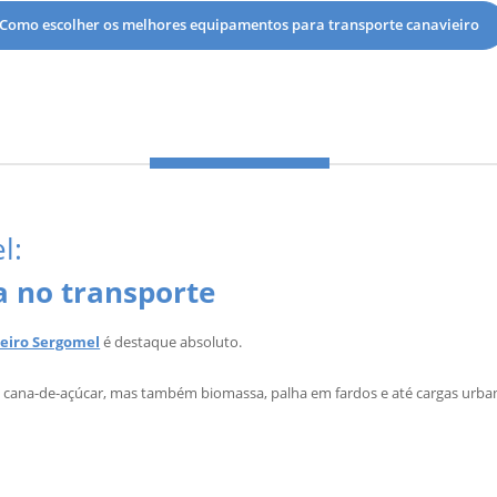
Como escolher os melhores equipamentos para transporte canavieiro
DIGITE
O QUE PROCURA
l:
ia no transporte
ieiro Sergomel
é destaque absoluto.
s cana-de-açúcar, mas também biomassa, palha em fardos e até cargas urban