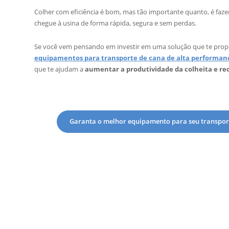
Colher com eficiência é bom, mas tão importante quanto, é faz
chegue à usina de forma rápida, segura e sem perdas.
Se você vem pensando em investir em uma solução que te propo
equipamentos para transporte de cana
de alta performan
que te ajudam a
aumentar a produtividade da colheita e red
Garanta o melhor equipamento para seu transpor