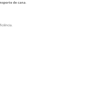
ansporte de cana
.
iciência.