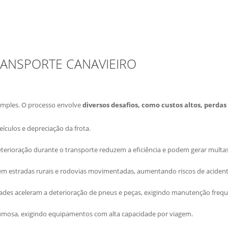
RANSPORTE CANAVIEIRO
simples. O processo envolve
diversos desafios, como custos altos, perd
eículos e depreciação da frota.
deterioração durante o transporte reduzem a eficiência e podem gerar multas
em estradas rurais e rodovias movimentadas, aumentando riscos de acident
ridades aceleram a deterioração de pneus e peças, exigindo manutenção freq
lumosa, exigindo equipamentos com alta capacidade por viagem.